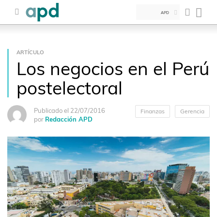
APD
ARTÍCULO
Los negocios en el Perú
postelectoral
Publicado el 22/07/2016
Finanzas
Gerencia
por
Redacción APD